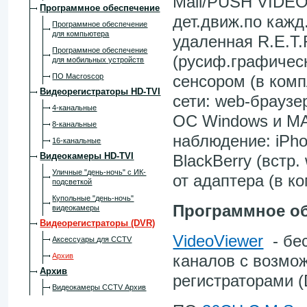
Mail/PUSH VIDEO,
Программное обеспечение
дет.движ.по кажд
Программное обеспечение
для компьютера
удаленная R.E.T.
Программное обеспечение
(русиф.графичес
для мобильных устройств
ПО Macroscop
сенсором (в комп
Видеорегистраторы HD-TVI
сети: web-брауз
4-канальные
OC Windows и MA
8-канальные
наблюдение: iPhon
16-канальные
Видеокамеры HD-TVI
BlackBerry (встр
Уличные "день-ночь" с ИК-
от адаптера (в к
подсветкой
Купольные "день-ночь"
Программное о
видеокамеры
Видеорегистраторы (DVR)
VideoViewer
- бес
Аксессуары для CCTV
Архив
каналов с возмо
Архив
регистраторами 
Видеокамеры CCTV Архив