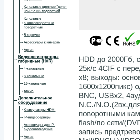
Купольные цветные "день-
ночь" с ИК-подсветкой
Купольные
высокоскоростные
поворотные
В корпусе
Аксессуары к камерам
Архив
Видеорегистраторы
HDD до 2000Гб, с
гибридные (HVR)
25к/с 4CIF с пер
4-канальные
x8; выходы: осн
8-канальные
16-канальные
1600х1200пикс) 
Архив
BNC, USBх2, 4ауд
Дополнительное
оборудование
N.C./N.O.(2вх.д
Коммутаторы HDMI
поворотными кам
IP-видеосерверы
flash/по сети/(D
Аксессуары для IP-
видеонаблюдения
запись предтрево
Архив