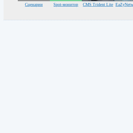
Сценарии
Spot-монитор
CMS Trident Lite
EaZyNetw