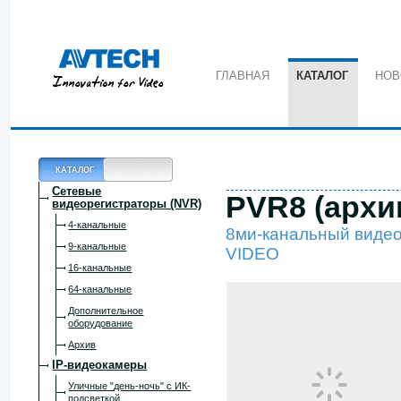
ГЛАВНАЯ
КАТАЛОГ
НОВ
КАТАЛОГ
Сетевые
PVR8 (архи
видеорегистраторы (NVR)
4-канальные
8ми-канальный видео
9-канальные
VIDEO
16-канальные
64-канальные
Дополнительное
оборудование
Архив
IP-видеокамеры
Уличные "день-ночь" с ИК-
подсветкой