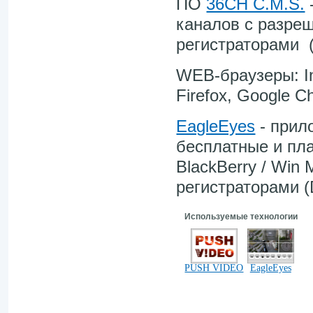
ПО
36CH C.M.S.
каналов с разре
регистраторами 
WEB-браузеры: Int
Firefox, Google C
EagleEyes
- прил
бесплатные и плат
BlackBerry / Win 
регистраторами 
Используемые технологии
PUSH VIDEO
EagleEyes