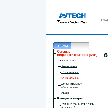
ГЛА
КАТАЛОГ
Сетевые
6
видеорегистраторы (NVR)
4-канальные
9-канальные
16-канальные
64-канальные
Дополнительное
оборудование
Архив
IP-видеокамеры
Уличные "день-ночь" с ИК-
подсветкой