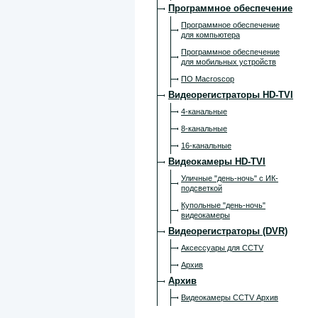
Программное обеспечение
Программное обеспечение
для компьютера
Программное обеспечение
для мобильных устройств
ПО Macroscop
Видеорегистраторы HD-TVI
4-канальные
8-канальные
16-канальные
Видеокамеры HD-TVI
Уличные "день-ночь" с ИК-
подсветкой
Купольные "день-ночь"
видеокамеры
Видеорегистраторы (DVR)
Аксессуары для CCTV
Архив
Архив
Видеокамеры CCTV Архив