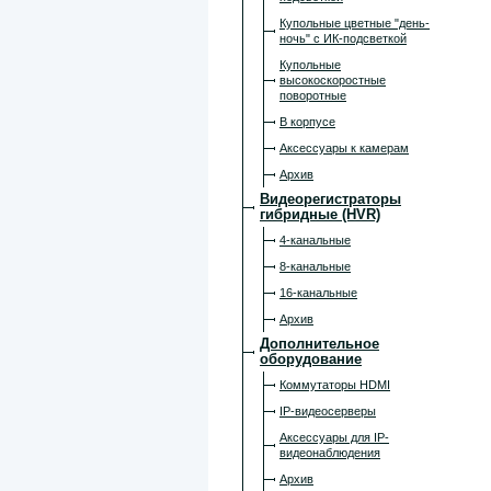
Купольные цветные "день-
ночь" с ИК-подсветкой
Купольные
высокоскоростные
поворотные
В корпусе
Аксессуары к камерам
Архив
Видеорегистраторы
гибридные (HVR)
4-канальные
8-канальные
16-канальные
Архив
Дополнительное
оборудование
Коммутаторы HDMI
IP-видеосерверы
Аксессуары для IP-
видеонаблюдения
Архив