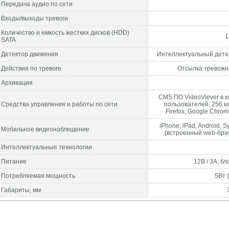
Передача аудио по сети
Входы/выходы тревоги
Количество и емкость жестких дисков (HDD)
1
SATA
Детектор движения
Интеллектуальный детек
Действия по тревоге
Отсылка тревожны
Архивация
CMS ПО VideoViever в к
Средства управления и работы по сети
пользователей, 256 к
Firefox, Google Chrome
iPhone, iPad, Android, 
Мобильное видеонаблюдение
(встроенный web-бра
Интеллектуальные технологии
Питание
12В / 3А, б
Потребляемая мощность
5Вт 
Габариты, мм