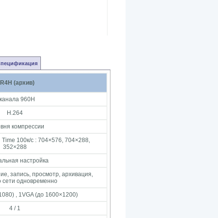
Спецификация
R4H (архив)
 канала 960H
H.264
овня компрессии
l Time 100к/с : 704×576, 704×288,
352×288
альная настройка
е, запись, просмотр, архивация,
о сети одновременно
080) , 1VGA (до 1600×1200)
4 / 1