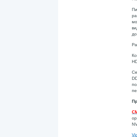
Пи
ра
мо
ви
до
Ра
Ко
HD
Се
DD
по
пе
Пр
C
ор
NV
Vi