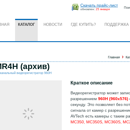
Скачать прайс-лист
Пои
обновлен:
25 января
ВНАЯ
КАТАЛОГ
НОВОСТИ
ГДЕ КУПИТЬ?
ПОДДЕРЖКА
Главная
Ка
R4H (архив)
-канальный видеорегистратор 960H
Краткое описание
Видеорегистратор может запис
разрешением
960H (960х576)
секунду. Это позволяет без по
сигнала от камер с разрешени
AVTech есть камеры с таким 
MC350, MC350S, MC360S, MC