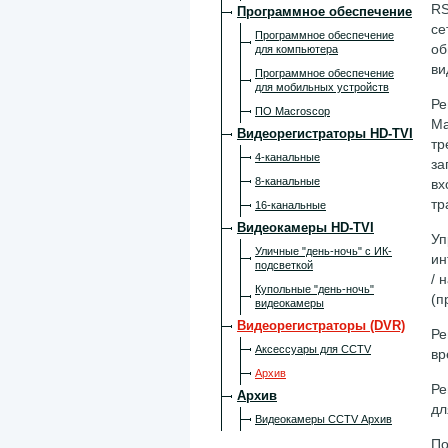
RS
Программное обеспечение
се
Программное обеспечение
об
для компьютера
ви
Программное обеспечение
для мобильных устройств
Ре
ПО Macroscop
Ma
Видеорегистраторы HD-TVI
тр
4-канальные
за
8-канальные
вх
тр
16-канальные
Видеокамеры HD-TVI
Уп
Уличные "день-ночь" с ИК-
ин
подсветкой
/ 
Купольные "день-ночь"
(п
видеокамеры
Видеорегистраторы (DVR)
Ре
Аксессуары для CCTV
вр
Архив
Ре
Архив
дл
Видеокамеры CCTV Архив
По