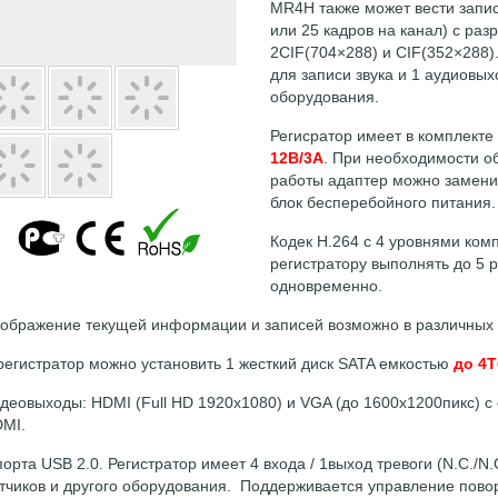
MR4H также может вести запись
или 25 кадров на канал) с ра
2CIF(704×288) и CIF(352×288)
для записи звука и 1 аудиовы
оборудования.
Регисратор имеет в комплекте
12В/3А
. При необходимости 
работы адаптер можно замени
блок бесперебойного питания.
Кодек H.264 с 4 уровнями ком
регистратору выполнять до 5 
одновременно.
ображение текущей информации и записей возможно в различных
регистратор можно установить 1 жесткий диск SATA емкостью
до 4Т
деовыходы: HDMI (Full HD 1920x1080) и VGA (до 1600х1200пикс) 
MI.
порта USB 2.0. Регистратор имеет 4 входа / 1выход тревоги (N.C./
тчиков и другого оборудования. Поддерживается управление пов