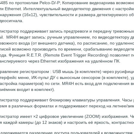
485 по протоколам Pelco-D/-P; Копирование видеоархива возможно 
ти Ethernet. Интеллектуальный видеодетектор движения с настройк
наружения (16х12), чувствительности и размера детектируемого об
деосигнала.
гистратор поддерживает запись предтревоги и передачу тревожны
il. MR4H ведет запись: ручным управлением, по видеодетектору 
евожного входа (от внешнего датчика), по расписанию, по удаленно
писей возможно производить по времени, срабатыванию видеодете
ода. Функция R.E.T.R. (Remote Event Trigger Recording) позволяет 
анслируемого через Ethernet изображения на удалённом ПК.
равление регистратором : USB мышь (в комплекте) через русифи
терфейс меню, ИК-пульт ДУ с выносным сенсором (в комплекте), 
настройка параметров) по сети. MR4H есть вход для подключения 
риёмник входит в комплект).
гистратор поддерживает блокировку клавиатуры управления. Часы 
емя в различных форматах и поддерживают переход на летнее/зи
гистратор имеет ×2 цифровое увеличение (ZOOM) изображения. Ч
я каждой камеры (до 12 знаков) и настроить её яркость, контрастно
ддерживается разделение доступа пользователей к возможностям р