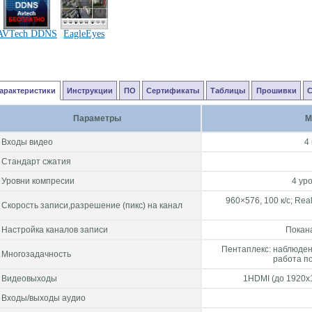
AVTech DDNS
EagleEyes
арактеристики
Инструкции
ПО
Сертификаты
Таблицы
Прошивки
Параметры
M
Входы видео
4
Стандарт сжатия
Уровни компресии
4 ур
960×576, 100 к/с; Rea
Скорость записи,разрешение (пикс) на канал
Настройка каналов записи
Покан
Пентаплекс: наблюдени
Многозадачность
работа п
Видеовыходы
1HDMI (до 1920x1
Входы/выходы аудио