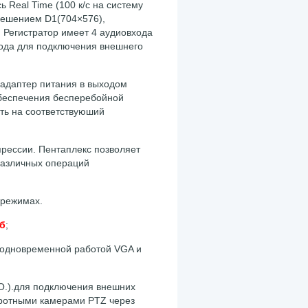
 Real Time (100 к/с на систему
зрешением D1(704×576),
. Регистратор имеет 4 аудиовхода
хода для подключения внешнего
 адаптер питания в выходом
обеспечения бесперебойной
ть на соответствуюший
прессии. Пентаплекс позволяет
различных операций
 режимах.
б
;
с одновременной работой VGA и
N.O.).для подключения внешних
оротными камерами PTZ через