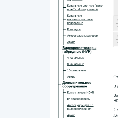
Купольные цветные "день-
ночь" с ИК-подсветкой
Купольные
высокоскоростные
поворотные
В корпусе
Аксессуары к камерам
Архив
Видеорегистраторы
гибридные (HVR)
4-канальные
8-канальные
16-канальные
От
Архив
Дополнительное
В 
оборудование
Коммутаторы HDMI
Ви
IP-видеосерверы
HD
Аксессуары для IP-
видеонаблюдения
2 
да
Архив