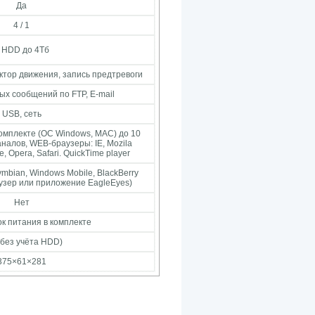
Да
4 / 1
 HDD до 4Тб
тор движения, запись предтревоги
х сообщений по FTP, E-mail
USB, сеть
омплекте (ОС Windows, MAC) до 10
аналов, WEB-браузеры: IE, Mozila
, Opera, Safari. QuickTime player
Symbian, Windows Mobile, BlackBerry
узер или приложение EagleEyes)
Нет
лок питания в комплекте
(без учёта HDD)
375×61×281