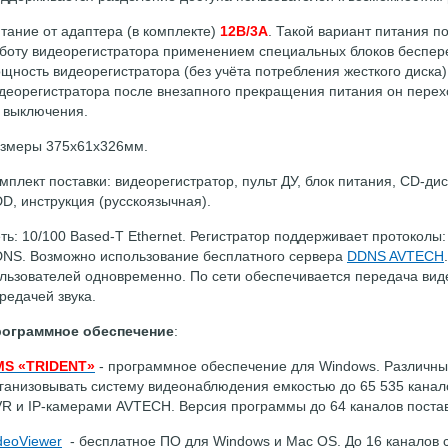
тание от адаптера (в комплекте)
12В/3А
. Такой вариант питания 
боту видеорегистратора применением специальных блоков беспер
щность видеорегистратора (без учёта потребления жесткого диска)
деорегистратора после внезапного прекращения питания он перехо
 выключения.
змеры 375x61x326мм.
мплект поставки: видеорегистратор, пульт ДУ, блок питания, CD-дис
D, инструкция (русскоязычная).
ть: 10/100 Based-T Ethernet. Регистратор поддерживает протоколы
NS. Возможно использование бесплатного сервера
DDNS AVTECH
льзователей одновременно. По сети обеспечивается передача виде
редачей звука.
ограммное обеспечение
:
MS «TRIDENT»
- программное обеспечение для Windows. Различн
ганизовывать систему видеонаблюдения емкостью до 65 535 канал
R и IP-камерами AVTECH. Версия программы до 64 каналов постав
deoViewer
- бесплатное ПО для Windows и Mac OS. До 16 каналов с