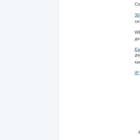
Со
3
се
WE
до
Ea
iP
ка
IP