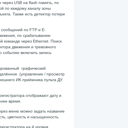
через USB на flash память, по
ой по каждому каналу зоны
ъекта. Также есть детектор потери
х сообщений по FTP и E-
движения, по срабатыванию
й команде через Ethernet. Поиск
ктора движения и тревожного
по событию включить запись
цированный графический
удалённое (управление / просмотр
внешнего ИК приёмника пульта ДУ
регистратора отображают дату и
мнее время.
ерез меню можно задать название
сть, цветность и насыщенность.
егистратора на 4 уровня.