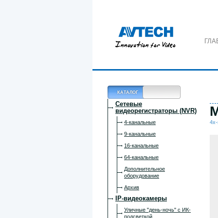
ГЛА
КАТАЛОГ
Сетевые
M
видеорегистраторы (NVR)
4-канальные
4х
9-канальные
16-канальные
64-канальные
Дополнительное
оборудование
Архив
IP-видеокамеры
Уличные "день-ночь" с ИК-
подсветкой