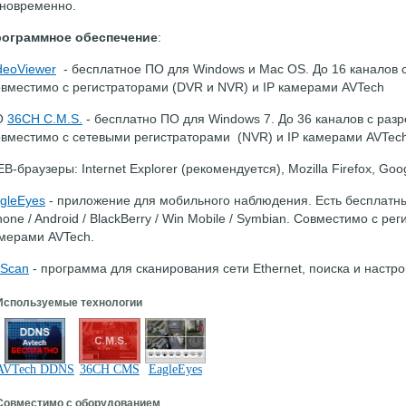
новременно.
ограммное обеспечение
:
deoViewer
- бесплатное ПО для Windows и Mac OS. До 16 каналов с
вместимо с регистраторами (DVR и NVR) и IP камерами AVTech
О
36CH C.M.S.
- бесплатно ПО для Windows 7. До 36 каналов с разр
вместимо с сетевыми регистраторами (NVR) и IP камерами AVTec
B-браузеры: Internet Explorer (рекомендуется), Mozilla Firefox, Goo
gleEyes
- приложение для мобильного наблюдения. Есть бесплатные
hone / Android / BlackBerry / Win Mobile / Symbian. Совместимо с р
мерами AVTech.
 Scan
- программа для сканирования сети
Ethernet, поиска и
настро
Используемые технологии
AVTech DDNS
36CH CMS
EagleEyes
Совместимо с оборудованием