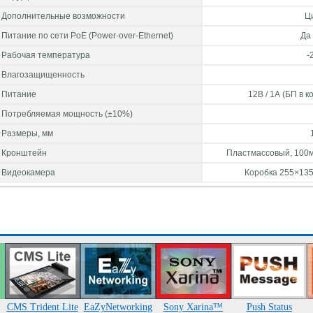
Дополнительные возможности
Ц
Питание по сети PoE (Power-over-Ethernet)
Да 
Рабочая температура
-
Влагозащищенность
Питание
12В / 1А (БП в 
Потребляемая мощность (±10%)
Размеры, мм
Кронштейн
Пластмассовый, 100мм
Видеокамера
Коробка 255×135×
CMS Trident Lite
EaZyNetworking
Sony Xarina™
Push Status