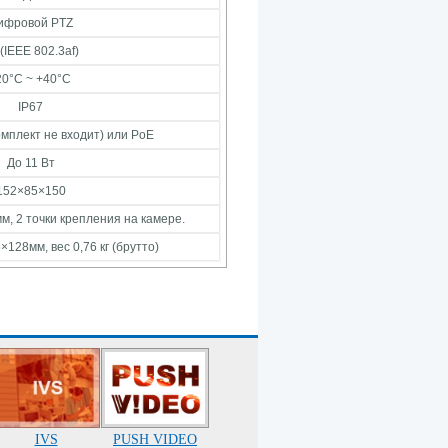
ифровой PTZ
(IEEE 802.3af)
20°C ~ +40°C
IP67
комплект не входит) или PoE
До 11 Вт
152×85×150
, 2 точки крепления на камере.
128мм, вес 0,76 кг (брутто)
IVS
PUSH VIDEO