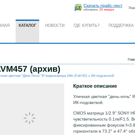
Скачать прайс-лист
Пои
обновлен:
25 января
ВНАЯ
КАТАЛОГ
НОВОСТИ
ГДЕ КУПИТЬ?
ПОДДЕРЖКА
Глав
VM457 (архив)
чная цветная "День-Ночь" IP-видеокамера 2Мп (Full HD) с ИК-подсветкой
Краткое описание
Уличная цветная "день-ночь" I
ИК-подсветкой.
CMOS матрица 1/2.9" SONY HR
чувствительность 0.1лк/F1.5. 
фиксированным фокусом f=3.8
горизонтали в 73.2° и 47.4° о