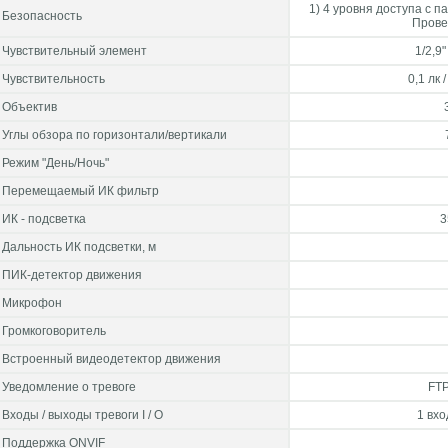
1) 4 уровня доступа с п
Безопасность
Прове
Чувствительный элемент
1/2,
Чувствительность
0,1 лк 
Объектив
Углы обзора по горизонтали/вертикали
Режим "День/Ночь"
Перемещаемый ИК фильтр
ИК - подсветка
3
Дальность ИК подсветки, м
ПИК-детектор движения
Микрофон
Громкоговоритель
Встроенный видеодетектор движения
Уведомление о тревоге
FTP
Входы / выходы тревоги I / O
1 вхо
Поддержка ONVIF