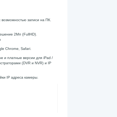
 возможностью записи на ПК.
ешение 2Мп (FullHD).
h
gle Chrome, Safari.
 и платные версии для iPad /
егистраторами (DVR и NVR) и IP
йки IP адреса камеры.