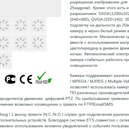
разрешение изображение для 
25кадров/с. Кроме этого есть
разрешением:
SXGA (1280x102
(640×480), QVGA (320×240).
35
подсветку на дальности до 20м
камеру в черно-белый режим в
освещенности. Механически с
вместе с использованием мат
цветопередачу в дневное врем
ночью. Автоматический электр
камере стабильно работать п
освещенности.
Камера поддерживает различн
/ MPEG4 / MJPEG с
Multiple V
позволяет использовать камер
ПО различных производителей
деодетектор движения, цифровой PTZ. По срабатыванию тревожног
ижения возможно оповещение о тревоге по FTP/Email/SMS.
Вход / 1 выход тревоги (N.C./N.O.) служат для подключения различ
полнительных устройств. Благодаря системе ETS совместно с сет
зможно использование активное уведомлений о событиях пользова