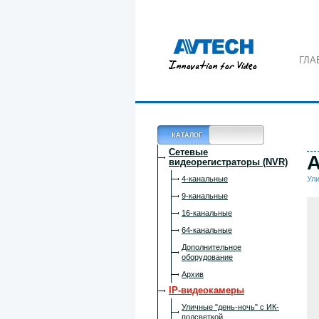
ГЛА
КАТАЛОГ
Сетевые
A
видеорегистраторы (NVR)
4-канальные
Ули
9-канальные
16-канальные
64-канальные
Дополнительное
оборудование
Архив
IP-видеокамеры
Уличные "день-ночь" с ИК-
подсветкой