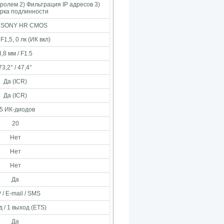
аролем 2) Фильтрация IP адресов 3)
рка подлинности
9" SONY HR CMOS
/ F1,5, 0 лк (ИК вкл)
3,8 мм / F1.5
73,2° / 47,4°
Да (ICR)
Да (ICR)
5 ИК-диодов
20
Нет
Нет
Нет
Да
 / E-mail / SMS
д / 1 выход (ETS)
Да