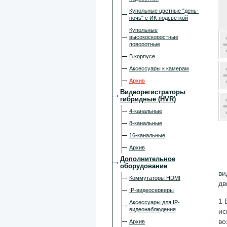
Купольные цветные "день-
ночь" с ИК-подсветкой
Купольные
высокоскоростные
поворотные
В корпусе
Аксессуары к камерам
Архив
Видеорегистраторы
гибридные (HVR)
4-канальные
8-канальные
16-канальные
Архив
Дополнительное
оборудование
ви
Коммутаторы HDMI
дв
IP-видеосерверы
1 
Аксессуары для IP-
видеонаблюдения
ис
во
Архив