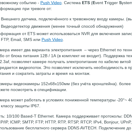
евожному событию -
Push Video
. Система
ETS
(
E
vent
T
rigger
S
yste
формацию при тревоге от:
Внешнего датчика, подключённого к тревожному входу камеры. (в
Видеодетектор движения (менее точный способ обнаружения)
формация от ETS может использоваться NVR для включения запи
 FTP, Email, SMS или
Push Video
.
мера имеет два варианта электропитания – через Ethernet по техн
бо от блока питания 12В / 1А (в комплект не входит). Поддержка т
2.3af, позволяет камере получать электропитание по кабелю витой 
редается видеопоток. Это позволяет исключить необходимость в п
тания и сократить затраты и время на монтаж.
змеры видеокамеры
152x68x150мм
(без учёта кронштейна). боле
жете посмотреть в спецификации.
мера может работать в условиях пониженной температуры
-20°~ 4
 классу защиты IP67.
ть: 10/100 Based-T Ethernet. Камера поддерживает протоколы: DD
P/IP, ICMP, SMTP, FTP, HTTP, RTP, RTSP, RTCP, IPv4, Bonjour, UPn
пользование бесплатного сервера DDNS AVTECH. Подключение до 