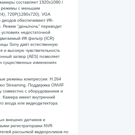
камеры составляет 1920x1080 /
 и режимы с меньшим
4), 720P(1280х720), VGA
 диодов обеспечивают ИК-
. Режим "день/ночь" переводит
 условиях недостаточной
двигаемый ИК фильтр (ICR)
рицы Sony даёт естественную
я и высокую чувствительность
онный затвор (AES) позволяет
ри существенных изменениях
ые режимы компрессии: H.264
ideo Streaming. Поддержка ONVIF
у совместно с оборудованием и
. Камера имеет внутренний
о входа или видеодетектора
ных внешних датчиков и
евыми регистраторами NVR
телей рассылкой видеороликов по