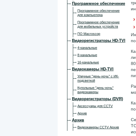
тр
Программное обеспечение
ин
Программное обеспечение
для компьютера
Программное обеспечение
для мобильных устройств
ПО Macroscop
Ин
Видеорегистраторы HD-TVI
по
4-канальные
Ка
8-канальные
ли
16-канальные
80
Видеокамеры HD-TVI
пе
пи
Уличные "день-ночь" с ИК-
подсветкой
Ра
Купольные "день-ночь"
мо
видеокамеры
Видеорегистраторы (DVR)
Ка
Аксессуары для CCTV
по
Архив
Се
Архив
TC
Видеокамеры CCTV Архив
ис