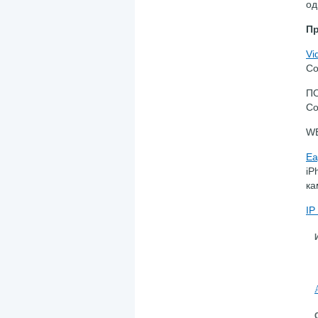
од
Пр
Vi
Со
П
Со
WE
Ea
iP
ка
IP