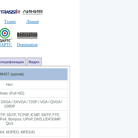
Trassir
Линия
ДАРТС
Domination
Спецификация
Видео
M457 (архив)
Нет
пикс (Full HD)
 SXGA / SXVGA / 720P / VGA / QVGA /
1080P
P, SNTP, TCP/IP, ICMP, SMTP, FTP,
IPv4, Bonjour, UPnP, DNS,UDP,IGMP,
QoS
264, MJPEG, MPEG4)