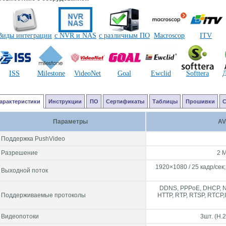
Виды интеграции
c NVR и NAS
с различным ПО
Macroscop
ITV
ISS
Milestone
VideoNet
Goal
Ewclid
Softtera
арактеристики
Инструкции
ПО
Сертификаты
Таблицы
Прошивки
Параметры
AV
Поддержка PushVideo
Разрешение
2 М
1920×1080 / 25 кадр/сек;
Выходной поток
DDNS, PPPoE, DHCP, NT
Поддерживаемые протоколы
HTTP, RTP, RTSP, RTCP,
Видеопотоки
3шт. (H.