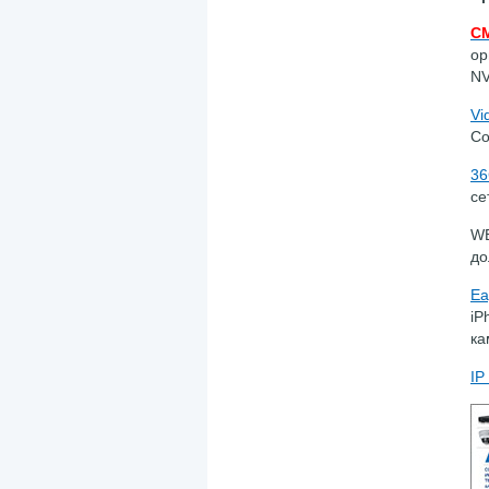
C
ор
NV
Vi
Со
3
се
WE
до
Ea
iP
ка
IP