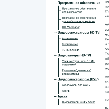
пл
Программное обеспечение
пр
Программное обеспечение
DV
для компьютера
ка
Программное обеспечение
для мобильных устройств
AV
ПО Macroscop
вы
Видеорегистраторы HD-TVI
лю
4-канальные
Ре
и 
8-канальные
об
16-канальные
Та
Видеокамеры HD-TVI
об
Уличные "день-ночь" с ИК-
ре
подсветкой
мо
Купольные "день-ночь"
видеокамеры
AV
Видеорегистраторы (DVR)
со
Аксессуары для CCTV
во
Архив
ка
Архив
По
Видеокамеры CCTV Архив
Вк