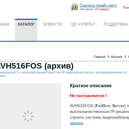
Скачать прайс-лист
Пои
обновлен:
25 января
ВНАЯ
КАТАЛОГ
НОВОСТИ
ГДЕ КУПИТЬ?
ПОДДЕРЖКА
Главная
Каталог
VH516FOS (архив)
канальный 2-х мегапиксельный Real Time IP-видеорегистратор с резервированием по
писи
Краткое описание
Не поставляется !
AVH516FOS (
F
ail
O
ver
S
erver)
высококачественные IP-решен
строить системы видеонаблюд
записи
.