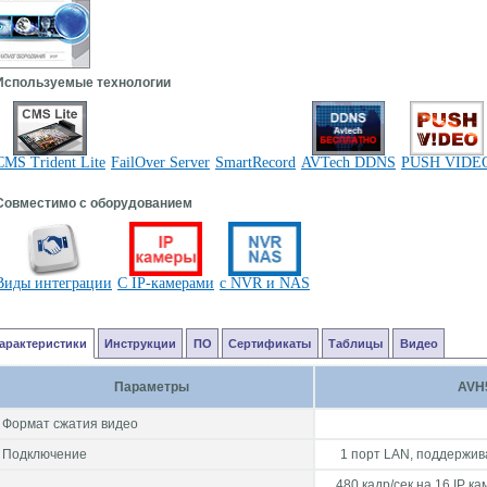
Используемые технологии
CMS Trident Lite
FailOver Server
SmartRecord
AVTech DDNS
PUSH VIDE
Совместимо с оборудованием
Виды интеграции
C IP-камерами
c NVR и NAS
арактеристики
Инструкции
ПО
Сертификаты
Таблицы
Видео
Параметры
AVH5
Формат сжатия видео
Подключение
1 порт LAN, поддержив
480 кадр/сек на 16 IP к