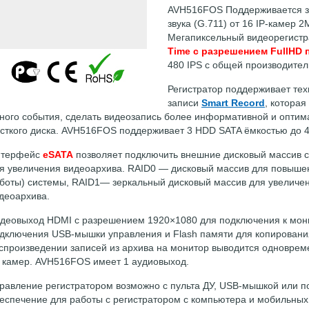
AVH516FOS Поддерживается за
звука (G.711) от 16 IP-камер 
Мегапиксельный видеорегистр
Time c разрешением FullHD 
480 IPS с общей производите
Регистратор поддерживает те
записи
Smart Record
, которая
ного события, сделать видеозапись более информативной и оптим
сткого диска. AVH516FOS поддерживает 3 HDD SATA ёмкостью до 
нтерфейс
eSATA
позволяет подключить внешние дисковый массив 
я увеличения видеоархива. RAID0 — дисковый массив для повышен
боты) системы, RAID1— зеркальный дисковый массив для увеличе
деоархива.
деовыход HDMI с разрешением 1920×1080 для подключения к мони
дключения USB-мышки управления и Flash памяти для копировани
спроизведении записей из архива на монитор выводится одновреме
 камер. AVH516FOS имеет 1 аудиовыход.
равление регистратором возможно с пульта ДУ, USB-мышкой или по
еспечение для работы с регистратором с компьютера и мобильных