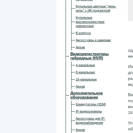
Купольные цветные "день-
ночь" с ИК-подсветкой
Купольные
высокоскоростные
поворотные
В корпусе
Аксессуары к камерам
Архив
од
Видеорегистраторы
же
гибридные (HVR)
4-канальные
И
дл
8-канальные
ра
16-канальные
ви
Архив
Дополнительное
Ви
оборудование
по
Коммутаторы HDMI
во
IP-видеосерверы
16
Аксессуары для IP-
Уп
видеонаблюдения
об
Архив