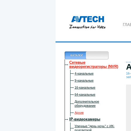
ГЛА
КАТАЛОГ
Сетевые
A
видеорегистраторы (NVR)
4-канальные
16-
за
9-канальные
16-канальные
64-канальные
Дополнительное
оборудование
Архив
IP-видеокамеры
Уличные "день-ночь" с ИК-
подсветкой