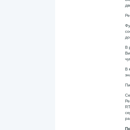
дв
Ре
Ф
со
до
В 
Ви
чу
В 
зн
Пи
Се
Ре
RT
се
ра
Пр