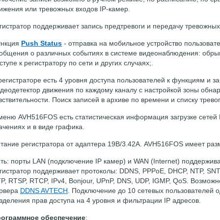
ижения или тревожных входов IP-камер.
гистратор поддерживает запись предтревоги и передачу тревожных
ункция
Push Status
- отправка на мобильное устройство пользоват
общения о различных событиях в системе видеонаблюдения: обры
ступе к регистратору по сети и других случаях;.
регистраторе есть 4 уровня доступа пользователей к функциям и з
деодетектор движения по каждому каналу с настройкой зоны обнар
вствительности. Поиск записей в архиве по времени и списку трево
меню AVH516FOS есть статистическая информация загрузке сетей 
ачениях и в виде графика.
тание регистратора от адаптера 19В/3.42А. AVH516FOS имеет ра
ть: порты LAN (подключение IP камер) и WAN (Internet) поддержива
гистратор поддерживает протоколы: DDNS, PPPoE, DHCP, NTP, SNTP
P, RTSP, RTCP, IPv4, Bonjour, UPnP, DNS, UDP, IGMP, QoS. Возмож
рвера
DDNS AVTECH
. Подключение до 10 сетевых пользователей 
зделения прав доступа на 4 уровня и фильтрации IP адресов.
ограммное обеспечение
: