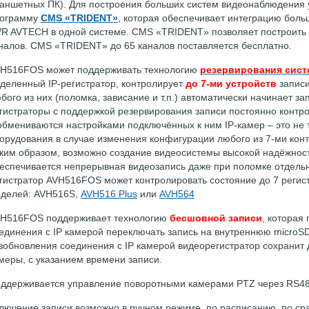
аншетных ПК). Для построения больших систем видеонаблюдения 
ограмму
CMS «TRIDENT»
, которая обеспечивает интеграцию боль
R AVTECH в одной системе. CMS «TRIDENT» позволяет построить 
налов. CMS «TRIDENT» до 65 каналов поставляется бесплатно.
H516FOS может поддерживать технологию
резервирования сист
деленный IP-регистратор, контролирует
до 7-ми устройств
записи
бого из них (поломка, зависание и т.п.) автоматически начинает з
гистраторы с поддержкой резервирования записи постоянно контр
обмениваются настройками подключённых к ним IP-камер – это не 
орудования в случае изменения конфигурации любого из 7-ми кон
ким образом, возможно создание видеосистемы высокой надёжност
еспечивается непрерывная видеозапись даже при поломке отдель
гистратор AVH516FOS может контролировать состояние до 7 реги
делей: AVH516S,
AVH516 Plus
или
AVH564
H516FOS поддерживает технологию
бесшовной записи
, которая
единения с IP камерой переключать запись на внутреннюю microSD
зобновления соединения с IP камерой видеорегистратор сохранит
меры, с указанием времени записи.
ддерживается управление поворотными камерами PTZ через RS485
лючение записи возможно в ручном режиме, по расписанию, по с