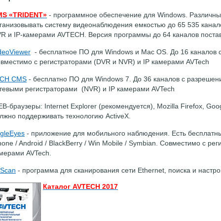
MS «TRIDENT»
- программное обеспечение для Windows. Различн
ганизовывать систему видеонаблюдения емкостью до 65 535 канал
R и IP-камерами AVTECH. Версия программы до 64 каналов постав
deoViewer
- бесплатное ПО для Windows и Mac OS. До 16 каналов с
вместимо с регистраторами (DVR и NVR) и IP камерами AVTech
6CH CMS
- бесплатно ПО для Windows 7. До 36 каналов с разрешен
тевыми регистраторами (NVR) и IP камерами AVTech
B-браузеры: Internet Explorer (рекомендуется), Mozilla Firefox, Goo
лжно поддерживать технологию ActiveX.
gleEyes
- приложение для мобильного наблюдения. Есть бесплатные
hone / Android / BlackBerry / Win Mobile / Symbian. Совместимо с р
мерами AVTech.
 Scan
- программа для сканирования сети Ethernet, поиска и настро
Каталог AVTECH 2017