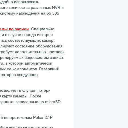
удобно использовать
шого количества различных NVR и
систему наблюдения на 65 535
емы по записи
. Специально
 и в случае выхода из строя
апись соответствующих камер.
олируют состояние оборудования
требует дополнительных настроек
тролируемых видеосистем записи.
и, в которой автоматически
ных её компонентов.
Резервный
страторов следующих
 позволяет в случае потери
 карту камеры. После
 данные, записанные на microSD
 по протоколам Pelco-D/-P
рабатыванию видеодетектора