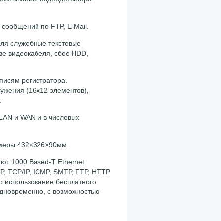
 сообщений по FTP, E-Mail.
еля служебные текстовые
ве видеокабеля, сбое HDD,
аписям регистратора.
ужения (16х12 элементов),
г.
LAN и WAN и в числовых
змеры 432×326×90мм.
ют 1000 Based-T Ethernet.
, TCP/IP, ICMP, SMTP, FTP, HTTP,
но использование бесплатного
одновременно, с возможностью