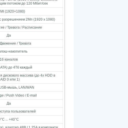
щим потоком до 120 Мбит/сек
MI (1920×1080)
 с разрешением 2Мп (1920 x 1080)
ие / Тревога / Расписание
Да
 Движение / Тревога
лэш-накопитель
16 каналов
ATA) до 4Тб каждый
я дискового массива (до 4х HDD в
AID 0 или 1)
, USB-мышь, LAN/WAN
e / Push Video / E-mail
Да
оступа пользователей
0°С ... +40°С
а), адаптер 48В / 1,25А в комплекте