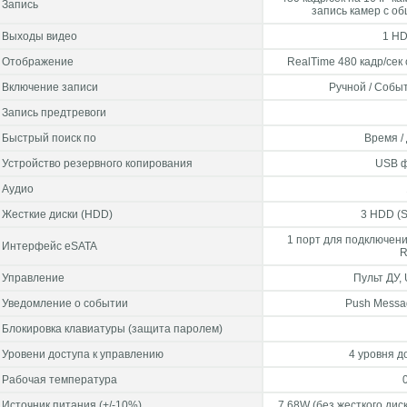
Запись
запись камер с об
Выходы видео
1 HD
Отображение
RealTime 480 кадр/сек
Включение записи
Ручной / Событ
Запись предтревоги
Быстрый поиск по
Время /
Устройство резервного копирования
USB ф
Аудио
Жесткие диски (HDD)
3 HDD (S
1 порт для подключени
Интерфейс eSATA
R
Управление
Пульт ДУ
Уведомление о событии
Push Messag
Блокировка клавиатуры (защита паролем)
Уровени доступа к управлению
4 уровня д
Рабочая температура
Источник питания (+/-10%)
7.68W (без жесткого диск