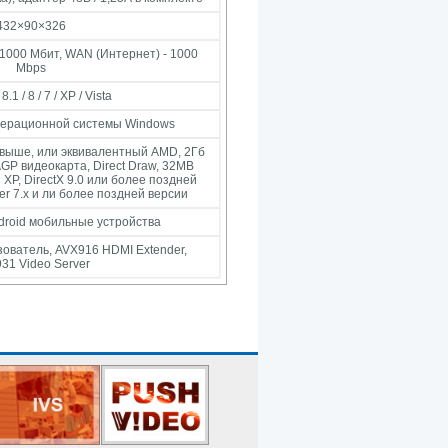
432×90×326
 1000 Мбит, WAN (Интернет) - 1000
Mbps
1 / 8 / 7 / XP / Vista
операционной системы Windows
 и выше, или эквивалентный AMD, 2Гб
GP видеокарта, Direct Draw, 32MB
 XP, DirectX 9.0 или более поздней
rer 7.x и ли более поздней версии
ndroid мобильные устройства
ователь, AVX916 HDMI Extender,
31 Video Server