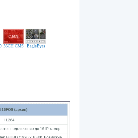
O
36CH CMS
EagleEyes
16FOS (архив)
H.264
ается подключение до 16 IP-камер
амер FullHD (1920 x 1080). Возможна