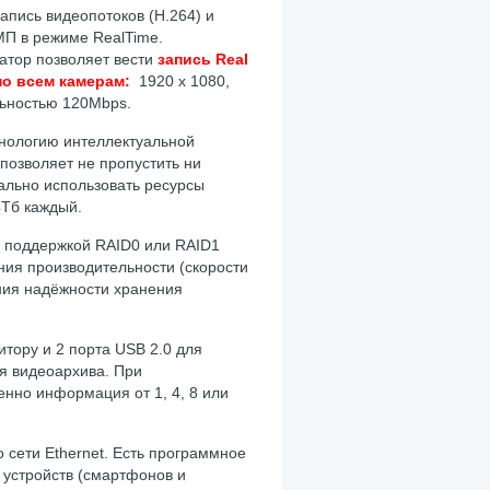
пись видеопотоков (H.264) и
2МП в режиме RealTime.
атор позволяет вести
запись Real
по всем камерам:
1920 x 1080,
льностью 120Mbps.
хнологию интеллектуальной
 позволяет не пропустить ни
ально использовать ресурсы
4Тб каждый.
с поддержкой RAID0 или RAID1
ия производительности (скорости
ния надёжности хранения
тору и 2 порта USB 2.0 для
я видеоархива. При
нно информация от 1, 4, 8 или
 сети Ethernet. Есть программное
 устройств (смартфонов и